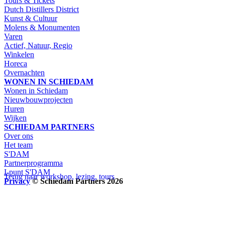
Tours & Tickets
Dutch Distillers District
Kunst & Cultuur
Molens & Monumenten
Varen
Actief, Natuur, Regio
Winkelen
Horeca
Overnachten
WONEN IN SCHIEDAM
Wonen in Schiedam
Nieuwbouwprojecten
Huren
Wijken
SCHIEDAM PARTNERS
Over ons
Het team
S'DAM
Partnerprogramma
I-punt S'DAM
Terug naar workshop, lezing, tours
Privacy
© Schiedam Partners 2026