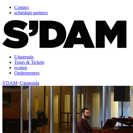
Contact
schiedam partners
Uitagenda
Tours & Tickets
wonen
Ondernemers
S'DAM
>
Uitagenda