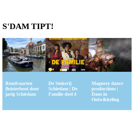
S'DAM TIPT!
Rondvaarten
De Stokerij
Magnezy dance
fluisterboot door
Schiedam | De
productions |
jarig Schiedam
Familie deel 4
Dans in
Ontwikkeling