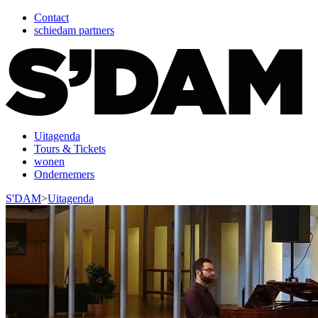
Contact
schiedam partners
Uitagenda
Tours & Tickets
wonen
Ondernemers
S'DAM
>
Uitagenda