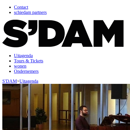
Contact
schiedam partners
Uitagenda
Tours & Tickets
wonen
Ondernemers
S'DAM
>
Uitagenda