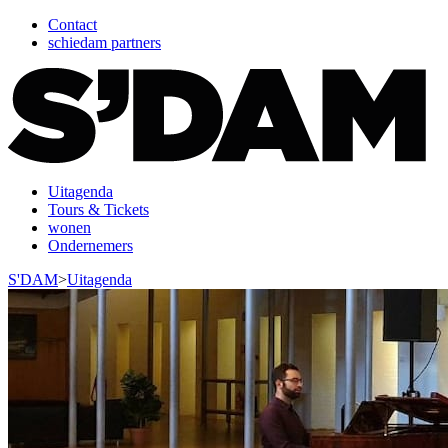
Contact
schiedam partners
Uitagenda
Tours & Tickets
wonen
Ondernemers
S'DAM
>
Uitagenda