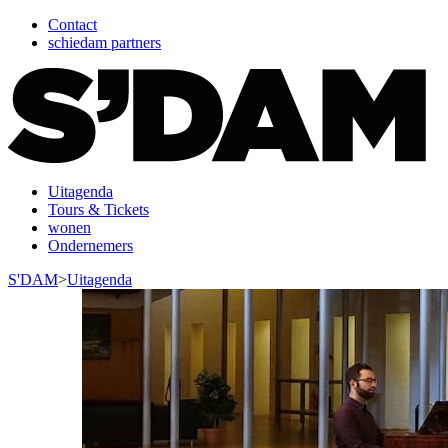
Contact
schiedam partners
Uitagenda
Tours & Tickets
wonen
Ondernemers
S'DAM
>
Uitagenda