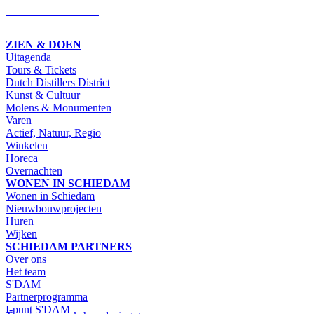
SCHRIJF IN
ZIEN & DOEN
Uitagenda
Tours & Tickets
Dutch Distillers District
Kunst & Cultuur
Molens & Monumenten
Varen
Actief, Natuur, Regio
Winkelen
Horeca
Overnachten
WONEN IN SCHIEDAM
Wonen in Schiedam
Nieuwbouwprojecten
Huren
Wijken
SCHIEDAM PARTNERS
Over ons
Het team
S'DAM
Partnerprogramma
I-punt S'DAM