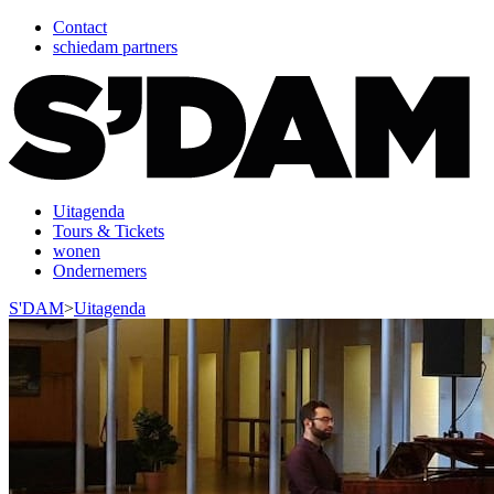
Contact
schiedam partners
Uitagenda
Tours & Tickets
wonen
Ondernemers
S'DAM
>
Uitagenda