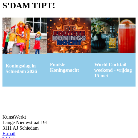
S'DAM TIPT!
Foutste
World Cocktail
Koningsdag in
Koningsnacht
weekend - vrijdag
Schiedam 2026
15 mei
KunstWerkt
Lange Nieuwstraat 191
3111 AJ Schiedam
E-mail