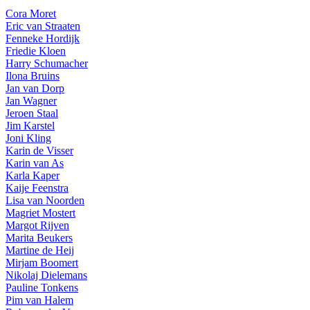
Cora Moret
Eric van Straaten
Fenneke Hordijk
Friedie Kloen
Harry Schumacher
Ilona Bruins
Jan van Dorp
Jan Wagner
Jeroen Staal
Jim Karstel
Joni Kling
Karin de Visser
Karin van As
Karla Kaper
Kaije Feenstra
Lisa van Noorden
Magriet Mostert
Margot Rijven
Marita Beukers
Martine de Heij
Mirjam Boomert
Nikolaj Dielemans
Pauline Tonkens
Pim van Halem