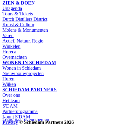
ZIEN & DOEN
Uitagenda
Tours & Tickets
Dutch Distillers District
Kunst & Cultuur
Molens & Monumenten
Varen
Actief, Natuur, Regio
Winkelen
Horeca
Overnachten
WONEN IN SCHIEDAM
Wonen in Schiedam
Nieuwbouwprojecten
Huren
Wijken
SCHIEDAM PARTNERS
Over ons
Het team
S'DAM
Partnerprogramma
I-punt S'DAM
Terug naar evenementen
Privacy
© Schiedam Partners 2026