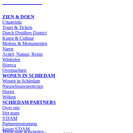
SCHRIJF IN
ZIEN & DOEN
Uitagenda
Tours & Tickets
Dutch Distillers District
Kunst & Cultuur
Molens & Monumenten
Varen
Actief, Natuur, Regio
Winkelen
Horeca
Overnachten
WONEN IN SCHIEDAM
Wonen in Schiedam
Nieuwbouwprojecten
Huren
Wijken
SCHIEDAM PARTNERS
Over ons
Het team
S'DAM
Partnerprogramma
I-punt S'DAM
Terug naar activiteiten