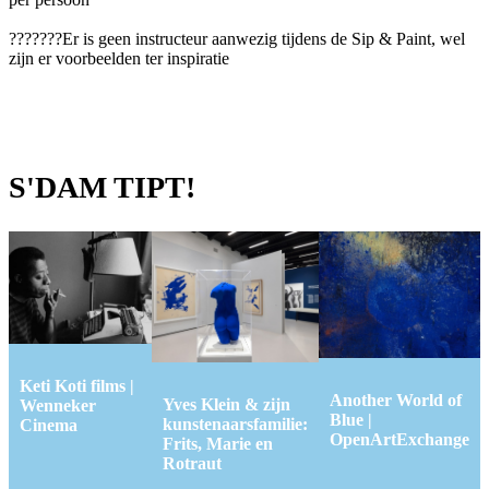
???????Er is geen instructeur aanwezig tijdens de Sip & Paint, wel
zijn er voorbeelden ter inspiratie
S'DAM TIPT!
Keti Koti films |
Another World of
Yves Klein & zijn
Wenneker
Blue |
kunstenaarsfamilie:
Cinema
OpenArtExchange
Frits, Marie en
Rotraut