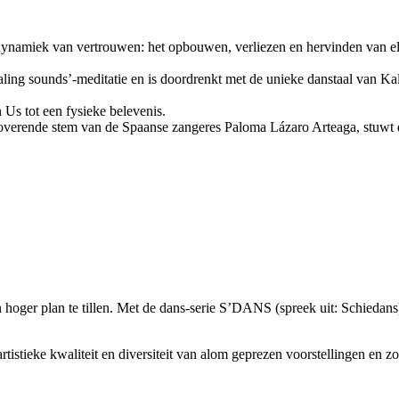
namiek van vertrouwen: het opbouwen, verliezen en hervinden van elkaa
aling sounds’-meditatie en is doordrenkt met de unieke danstaal van Kal
Us tot een fysieke belevenis.
rende stem van de Spaanse zangeres Paloma Lázaro Arteaga, stuwt de d
oger plan te tillen. Met de dans-serie S’DANS (spreek uit: Schiedans)
.
rtistieke kwaliteit en diversiteit van alom geprezen voorstellingen en