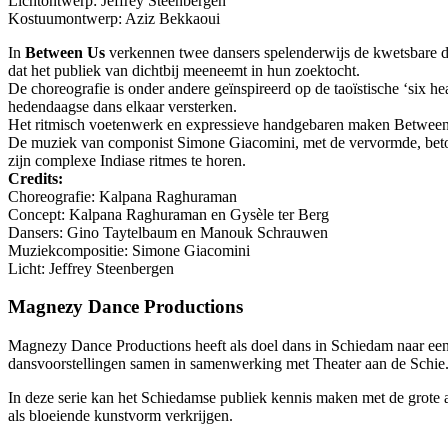
Lichtontwerp: Jeffrey Steenbergen
Kostuumontwerp: Aziz Bekkaoui
In
Between Us
verkennen twee dansers spelenderwijs de kwetsbare dy
dat het publiek van dichtbij meeneemt in hun zoektocht.
De choreografie is onder andere geïnspireerd op de taoïstische ‘six he
hedendaagse dans elkaar versterken.
Het ritmisch voetenwerk en expressieve handgebaren maken Between 
De muziek van componist Simone Giacomini, met de vervormde, betove
zijn complexe Indiase ritmes te horen.
Credits:
Choreografie: Kalpana Raghuraman
Concept: Kalpana Raghuraman en Gysèle ter Berg
Dansers: Gino Taytelbaum en Manouk Schrauwen
Muziekcompositie: Simone Giacomini
Licht: Jeffrey Steenbergen
Magnezy Dance Productions
Magnezy Dance Productions heeft als doel dans in Schiedam naar een h
dansvoorstellingen samen in samenwerking met Theater aan de Schie
In deze serie kan het Schiedamse publiek kennis maken met de grote a
als bloeiende kunstvorm verkrijgen.