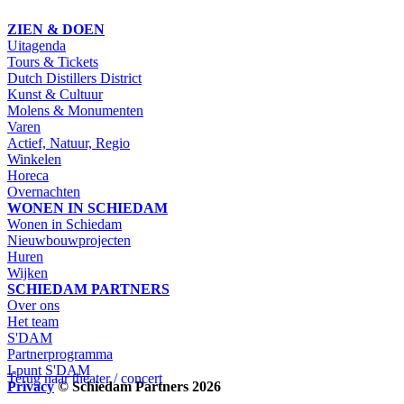
ZIEN & DOEN
Uitagenda
Tours & Tickets
Dutch Distillers District
Kunst & Cultuur
Molens & Monumenten
Varen
Actief, Natuur, Regio
Winkelen
Horeca
Overnachten
WONEN IN SCHIEDAM
Wonen in Schiedam
Nieuwbouwprojecten
Huren
Wijken
SCHIEDAM PARTNERS
Over ons
Het team
S'DAM
Partnerprogramma
I-punt S'DAM
Terug naar theater / concert
Privacy
© Schiedam Partners 2026