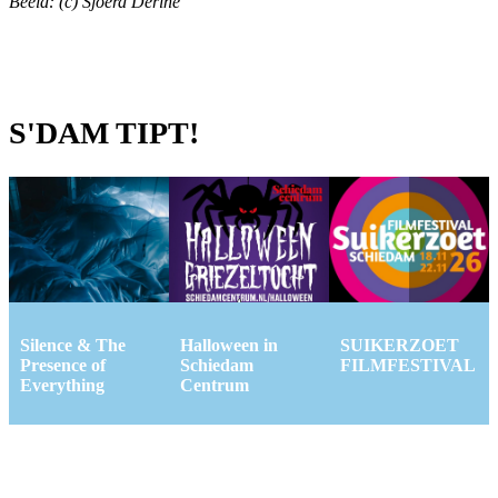
Beeld: (c) Sjoerd Derine
S'DAM TIPT!
Silence & The
Halloween in
SUIKERZOET
Presence of
Schiedam
FILMFESTIVAL
Everything
Centrum