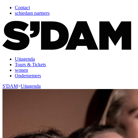
Contact
schiedam partners
Uitagenda
Tours & Tickets
wonen
Ondernemers
S'DAM
>
Uitagenda