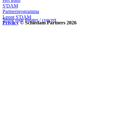
Het team
S'DAM
Partnerprogramma
I-punt S'DAM
Terug naar theater / concert
Privacy
© Schiedam Partners 2026