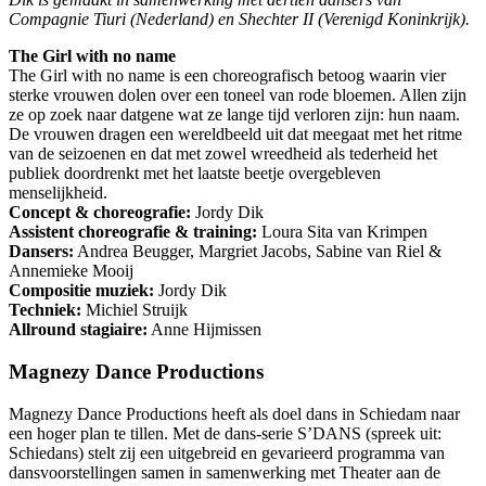
Compagnie Tiuri (Nederland) en Shechter II (Verenigd Koninkrijk).
The Girl with no name
The Girl with no name is een choreografisch betoog waarin vier
sterke vrouwen dolen over een toneel van rode bloemen. Allen zijn
ze op zoek naar datgene wat ze lange tijd verloren zijn: hun naam.
De vrouwen dragen een wereldbeeld uit dat meegaat met het ritme
van de seizoenen en dat met zowel wreedheid als tederheid het
publiek doordrenkt met het laatste beetje overgebleven
menselijkheid.
Concept & choreografie:
Jordy Dik
Assistent choreografie & training:
Loura Sita van Krimpen
Dansers:
Andrea Beugger, Margriet Jacobs, Sabine van Riel &
Annemieke Mooij
Compositie muziek:
Jordy Dik
Techniek:
Michiel Struijk
Allround stagiaire:
Anne Hijmissen
Magnezy Dance Productions
Magnezy Dance Productions heeft als doel dans in Schiedam naar
een hoger plan te tillen. Met de dans-serie S’DANS (spreek uit:
Schiedans) stelt zij een uitgebreid en gevarieerd programma van
dansvoorstellingen samen in samenwerking met Theater aan de