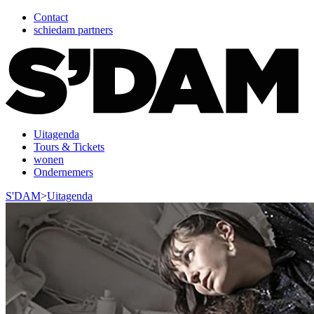
Contact
schiedam partners
Uitagenda
Tours & Tickets
wonen
Ondernemers
S'DAM
>
Uitagenda