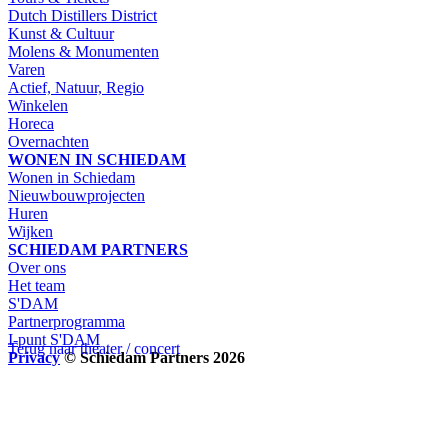
Dutch Distillers District
Kunst & Cultuur
Molens & Monumenten
Varen
Actief, Natuur, Regio
Winkelen
Horeca
Overnachten
WONEN IN SCHIEDAM
Wonen in Schiedam
Nieuwbouwprojecten
Huren
Wijken
SCHIEDAM PARTNERS
Over ons
Het team
S'DAM
Partnerprogramma
I-punt S'DAM
Terug naar theater / concert
Privacy
© Schiedam Partners 2026