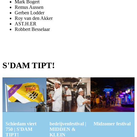
Mark Bogert
Remus Aussen
Gerben Lodder
Roy van den Akker
AST.H.ER
Robbert Besselaar
S'DAM TIPT!
Schiedam viert
bedrijvenfestival |
Midzomer festival
750 | S'DAM
MIDDEN &
TIPT!
KLEIN