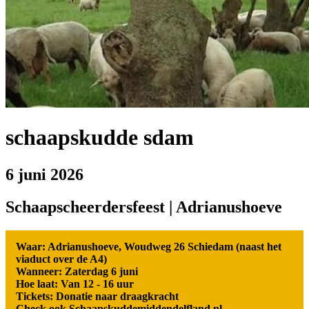
schaapskudde sdam
6 juni 2026
Schaapscheerdersfeest | Adrianushoeve
Waar: Adrianushoeve, Woudweg 26 Schiedam (naast het
viaduct over de A4)
Wanneer: Zaterdag 6 juni
Hoe laat: Van 12 - 16 uur
Tickets: Donatie naar draagkracht
Check ook
Schaapskuddemiddendelfland.nl