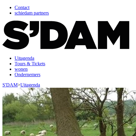
Contact
schiedam partners
Uitagenda
Tours & Tickets
wonen
Ondernemers
S'DAM
>
Uitagenda