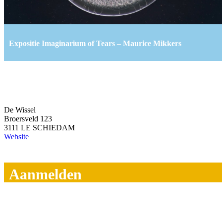
Expositie Imaginarium of Tears – Maurice Mikkers
De Wissel
Broersveld 123
3111 LE SCHIEDAM
Website
Aanmelden