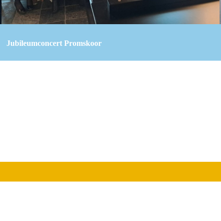
Jubileumconcert Promskoor