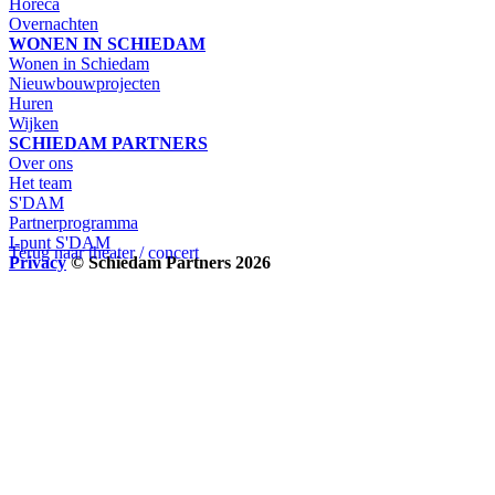
Horeca
Overnachten
WONEN IN SCHIEDAM
Wonen in Schiedam
Nieuwbouwprojecten
Huren
Wijken
SCHIEDAM PARTNERS
Over ons
Het team
S'DAM
Partnerprogramma
I-punt S'DAM
Terug naar theater / concert
Privacy
© Schiedam Partners 2026