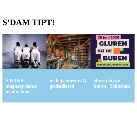
S'DAM TIPT!
S'DANS |
bedrijvenfestival |
gluren bij de
magnezy dance
gedistilleerd
buren | Schiedam
productions