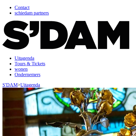
Contact
schiedam partners
Uitagenda
Tours & Tickets
wonen
Ondernemers
S'DAM
>
Uitagenda