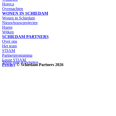
Horeca
Overnachten
WONEN IN SCHIEDAM
Wonen in Schiedam
Nieuwbouwprojecten
Huren
Wijken
SCHIEDAM PARTNERS
Over ons
Het team
S'DAM
Partnerprogramma
I-punt S'DAM
Terug naar activiteiten
Privacy
© Schiedam Partners 2026