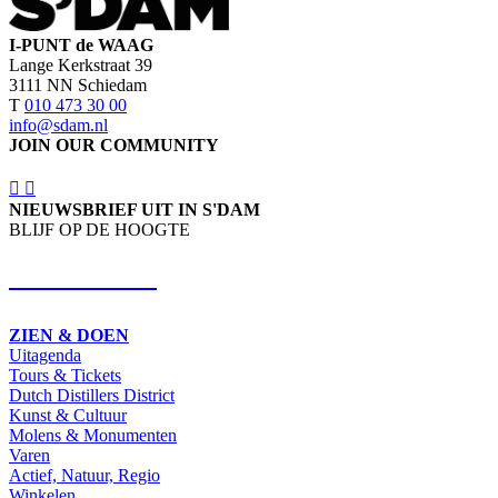
I-PUNT de WAAG
Lange Kerkstraat 39
3111 NN Schiedam
T
010 473 30 00
info@sdam.nl
JOIN OUR COMMUNITY
NIEUWSBRIEF UIT IN S'DAM
BLIJF OP DE HOOGTE
SCHRIJF IN
ZIEN & DOEN
Uitagenda
Tours & Tickets
Dutch Distillers District
Kunst & Cultuur
Molens & Monumenten
Varen
Actief, Natuur, Regio
Winkelen