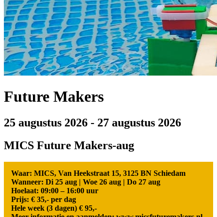
Future Makers
25 augustus 2026
-
27 augustus 2026
MICS Future Makers-aug
Waar: MICS, Van Heekstraat 15, 3125 BN Schiedam
Wanneer: Di 25 aug | Woe 26 aug | Do 27 aug
Hoelaat: 09:00 – 16:00 uur
Prijs: € 35,- per dag
Hele week (3 dagen) € 95,-
Meer informatie en aanmelden:
www.micsfuturemakers.nl.