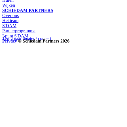
Huren
Wijken
SCHIEDAM PARTNERS
Over ons
Het team
S'DAM
Partnerprogramma
I-punt S'DAM
Terug naar theater / concert
Privacy
© Schiedam Partners 2026