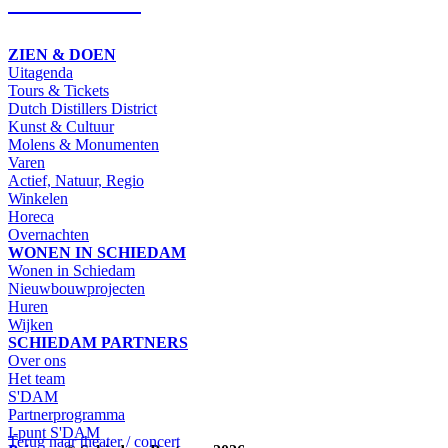
SCHRIJF IN
ZIEN & DOEN
Uitagenda
Tours & Tickets
Dutch Distillers District
Kunst & Cultuur
Molens & Monumenten
Varen
Actief, Natuur, Regio
Winkelen
Horeca
Overnachten
WONEN IN SCHIEDAM
Wonen in Schiedam
Nieuwbouwprojecten
Huren
Wijken
SCHIEDAM PARTNERS
Over ons
Het team
S'DAM
Partnerprogramma
I-punt S'DAM
Terug naar theater / concert