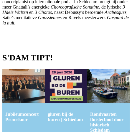
concertpianist op internationale podia. In Schiedam brengt hij onder
meer Gnattali’s energieke
Choreografische Sonatine
, de lyrische
3
IJdele Walzen
en
3 Choros
, naast Debussy’s beroemde
Arabesques
,
Satie’s meditatieve
Gnossiennes
en Ravels meesterwerk
Gaspard de
la nuit
.
S'DAM TIPT!
Jubileumconcert
gluren bij de
Rondvaarten
Promskoor
buren | Schiedam
fluisterboot door
historisch
Schiedam