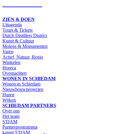
SCHRIJF IN
ZIEN & DOEN
Uitagenda
Tours & Tickets
Dutch Distillers District
Kunst & Cultuur
Molens & Monumenten
Varen
Actief, Natuur, Regio
Winkelen
Horeca
Overnachten
WONEN IN SCHIEDAM
Wonen in Schiedam
Nieuwbouwprojecten
Huren
Wijken
SCHIEDAM PARTNERS
Over ons
Het team
S'DAM
Partnerprogramma
I-punt S'DAM