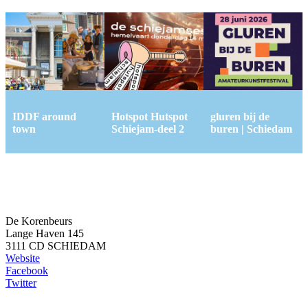
IDDF around
Hotspot Hutspot
gluren bij de
town
Schiejam-deel 2
buren | Schiedam
De Korenbeurs
Lange Haven 145
3111 CD SCHIEDAM
Website
Facebook
Twitter