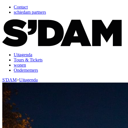
Contact
schiedam partners
Uitagenda
Tours & Tickets
wonen
Ondernemers
S'DAM
>
Uitagenda