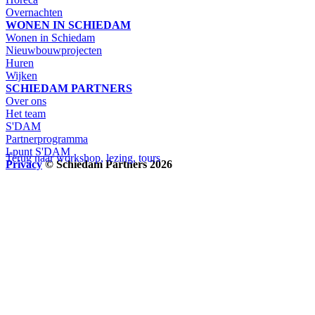
Overnachten
WONEN IN SCHIEDAM
Wonen in Schiedam
Nieuwbouwprojecten
Huren
Wijken
SCHIEDAM PARTNERS
Over ons
Het team
S'DAM
Partnerprogramma
I-punt S'DAM
Terug naar workshop, lezing, tours
Privacy
© Schiedam Partners 2026