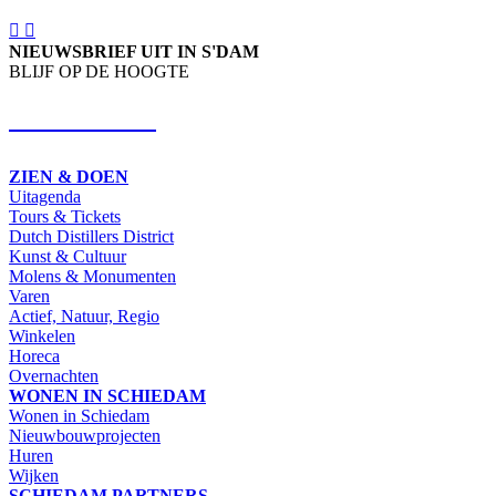
NIEUWSBRIEF UIT IN S'DAM
BLIJF OP DE HOOGTE
SCHRIJF IN
ZIEN & DOEN
Uitagenda
Tours & Tickets
Dutch Distillers District
Kunst & Cultuur
Molens & Monumenten
Varen
Actief, Natuur, Regio
Winkelen
Horeca
Overnachten
WONEN IN SCHIEDAM
Wonen in Schiedam
Nieuwbouwprojecten
Huren
Wijken
SCHIEDAM PARTNERS