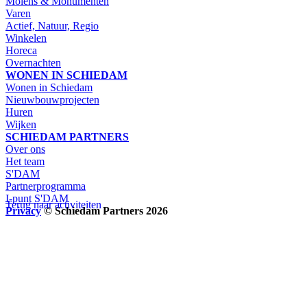
Molens & Monumenten
Varen
Actief, Natuur, Regio
Winkelen
Horeca
Overnachten
WONEN IN SCHIEDAM
Wonen in Schiedam
Nieuwbouwprojecten
Huren
Wijken
SCHIEDAM PARTNERS
Over ons
Het team
S'DAM
Partnerprogramma
I-punt S'DAM
Terug naar activiteiten
Privacy
© Schiedam Partners 2026