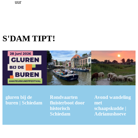
uur
S'DAM TIPT!
gluren bij de
Rondvaarten
Avond wandeling
buren | Schiedam
fluisterboot door
met
historisch
schaapskudde |
Schiedam
Adrianushoeve