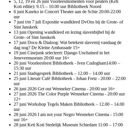
5, 12, 19 en 26 juni Voorleesmomenten voor peuters (Keti
Koti editie): 9.15 – 10.00 uur Bibliotheek Noord
6 juni Kaseko in Concert Theater aan de Schie 20:00-22:00
uur
7 juni t/m 7 juli Expositie wandkleed DvOns bij de Grote- of
Sint Janskerk
13 juni Opening wandkleed en lezing slavenbijbel bij de
Grote- of Sint Janskerk
17 juni Docu & Dialoog: Wat betekent slavernij vandaag de
dag nog? De Kleine Ambassade 15+
19 juni Cinejunk selecteert: Django Unchained in het
Jenevermuseum 20:00 uur 16+
20 juni Voorleesfeest Bibliotheek - Iven Cudogham14:00 –
15:30 uur
21 juni Stadsgesprek Bibliotheek – 12.00 – 14.00 uur
25 juni Literair Café Bibliotheek - Johan Fretz - 20:00 – 22:00
uur
26 juni 2026 Get out Wenneker Cinema - 20:00 uur 16+
27 juni 2026 The Color Purple Wenneker Cinema - 20:00 uur
12+
27 juni Workshop Tegels Maken Bibliotheek – 12.00 – 14.00
uur
28 juni 2026 I am not your Negro Wenneker Cinema - 15:00
uur 16+
28 juni Keti Koti Stedelijk Museum Schiedam 11:00 – 17:00