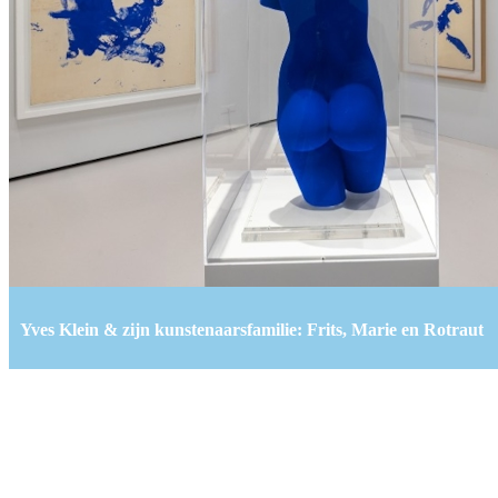
Yves Klein & zijn kunstenaarsfamilie: Frits, Marie en Rotraut