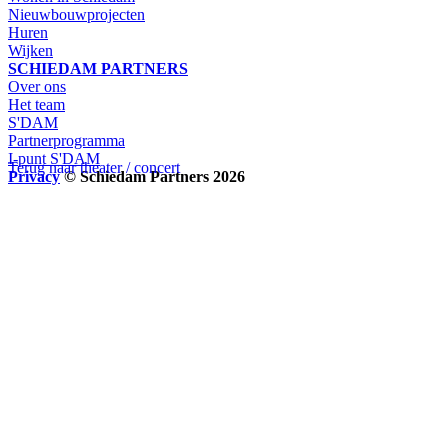
Nieuwbouwprojecten
Huren
Wijken
SCHIEDAM PARTNERS
Over ons
Het team
S'DAM
Partnerprogramma
I-punt S'DAM
Terug naar theater / concert
Privacy
© Schiedam Partners 2026