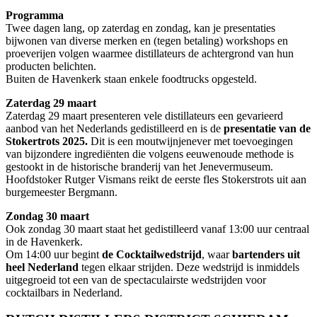
Programma
Twee dagen lang, op zaterdag en zondag, kan je presentaties
bijwonen van diverse merken en (tegen betaling) workshops en
proeverijen volgen waarmee distillateurs de achtergrond van hun
producten belichten.
Buiten de Havenkerk staan enkele foodtrucks opgesteld.
Zaterdag 29 maart
Zaterdag 29 maart presenteren vele distillateurs een gevarieerd
aanbod van het Nederlands gedistilleerd en is de
presentatie van de
Stokertrots 2025.
Dit is een moutwijnjenever met toevoegingen
van bijzondere ingrediënten die volgens eeuwenoude methode is
gestookt in de historische branderij van het Jenevermuseum.
Hoofdstoker Rutger Vismans reikt de eerste fles Stokerstrots uit aan
burgemeester Bergmann.
Zondag 30 maart
Ook zondag 30 maart staat het gedistilleerd vanaf 13:00 uur centraal
in de Havenkerk.
Om 14:00 uur begint
de Cocktailwedstrijd
, waar
bartenders uit
heel Nederland
tegen elkaar strijden. Deze wedstrijd is inmiddels
uitgegroeid tot een van de spectaculairste wedstrijden voor
cocktailbars in Nederland.