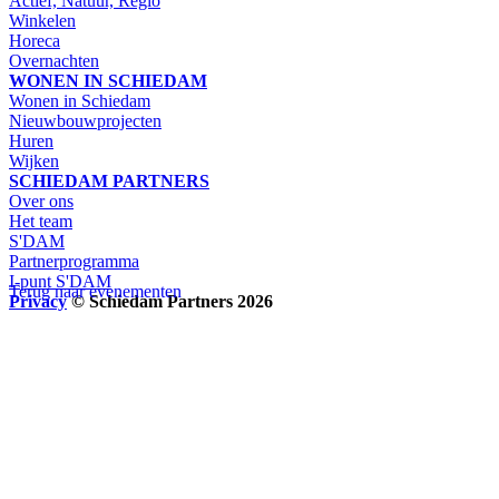
Actief, Natuur, Regio
Winkelen
Horeca
Overnachten
WONEN IN SCHIEDAM
Wonen in Schiedam
Nieuwbouwprojecten
Huren
Wijken
SCHIEDAM PARTNERS
Over ons
Het team
S'DAM
Partnerprogramma
I-punt S'DAM
Terug naar evenementen
Privacy
© Schiedam Partners 2026