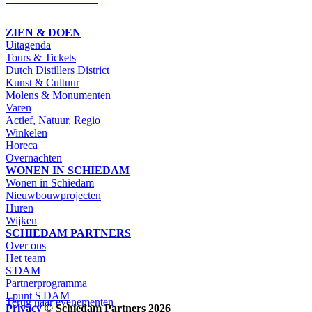
ZIEN & DOEN
Uitagenda
Tours & Tickets
Dutch Distillers District
Kunst & Cultuur
Molens & Monumenten
Varen
Actief, Natuur, Regio
Winkelen
Horeca
Overnachten
WONEN IN SCHIEDAM
Wonen in Schiedam
Nieuwbouwprojecten
Huren
Wijken
SCHIEDAM PARTNERS
Over ons
Het team
S'DAM
Partnerprogramma
I-punt S'DAM
Terug naar evenementen
Privacy
© Schiedam Partners 2026