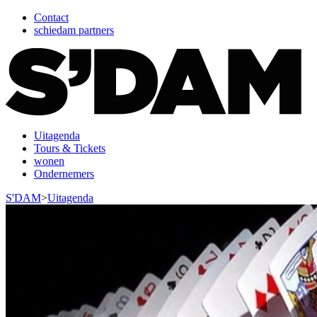
Contact
schiedam partners
Uitagenda
Tours & Tickets
wonen
Ondernemers
S'DAM
>
Uitagenda