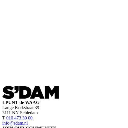
I-PUNT de WAAG
Lange Kerkstraat 39
3111 NN Schiedam
T
010 473 30 00
info@sdam.nl