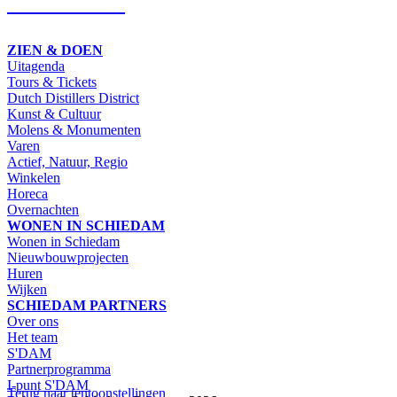
SCHRIJF IN
ZIEN & DOEN
Uitagenda
Tours & Tickets
Dutch Distillers District
Kunst & Cultuur
Molens & Monumenten
Varen
Actief, Natuur, Regio
Winkelen
Horeca
Overnachten
WONEN IN SCHIEDAM
Wonen in Schiedam
Nieuwbouwprojecten
Huren
Wijken
SCHIEDAM PARTNERS
Over ons
Het team
S'DAM
Partnerprogramma
I-punt S'DAM
Terug naar tentoonstellingen