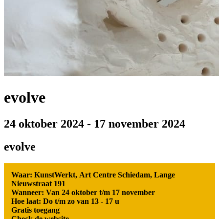
evolve
24 oktober 2024
-
17 november 2024
evolve
Waar: KunstWerkt, Art Centre Schiedam, Lange
Nieuwstraat 191
Wanneer: Van 24 oktober t/m 17 november
Hoe laat: Do t/m zo van 13 - 17 u
Gratis toegang
Check de website