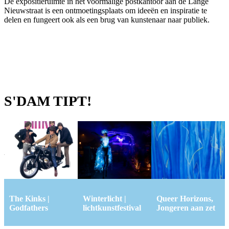
De expositieruimte in het voormalige postkantoor aan de Lange
Nieuwstraat is een ontmoetingsplaats om ideeën en inspiratie te
delen en fungeert ook als een brug van kunstenaar naar publiek.
S'DAM TIPT!
The Kinks |
Winterlicht |
Queer Horizons,
Godfathers
lichtkunstfestival
Jongeren aan zet