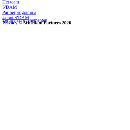
Het team
S'DAM
Partnerprogramma
I-punt S'DAM
Terug naar evenementen
Privacy
© Schiedam Partners 2026