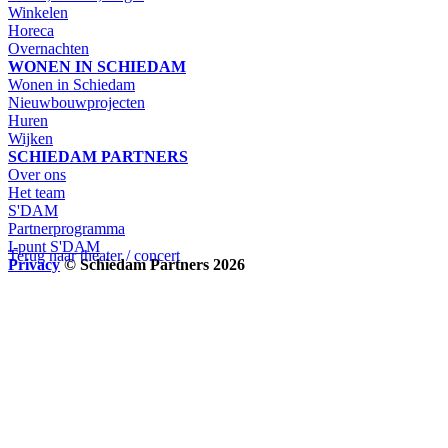
Winkelen
Horeca
Overnachten
WONEN IN SCHIEDAM
Wonen in Schiedam
Nieuwbouwprojecten
Huren
Wijken
SCHIEDAM PARTNERS
Over ons
Het team
S'DAM
Partnerprogramma
I-punt S'DAM
Terug naar theater / concert
Privacy
© Schiedam Partners 2026