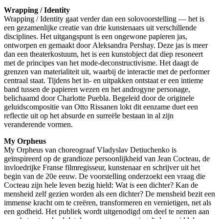
Wrapping / Identity
Wrapping / Identity gaat verder dan een solovoorstelling — het is
een gezamenlijke creatie van drie kunstenaars uit verschillende
disciplines. Het uitgangspunt is een ongewone papieren jas,
ontworpen en gemaakt door Aleksandra Pershay. Deze jas is meer
dan een theaterkostuum, het is een kunstobject dat diep resoneert
met de principes van het mode-deconstructivisme. Het daagt de
grenzen van materialiteit uit, waarbij de interactie met de performer
centraal staat. Tijdens het in- en uitpakken ontstaat er een intieme
band tussen de papieren wezen en het androgyne personage,
belichaamd door Charlotte Puebla. Begeleid door de originele
geluidscompositie van Otto Rissanen lokt dit eenzame duet een
reflectie uit op het absurde en surreële bestaan in al zijn
veranderende vormen.
My Orpheus
My Orpheus van choreograaf Vladyslav Detiuchenko is
geïnspireerd op de grandioze persoonlijkheid van Jean Cocteau, de
invloedrijke Franse filmregisseur, kunstenaar en schrijver uit het
begin van de 20e eeuw. De voorstelling onderzoekt een vraag die
Cocteau zijn hele leven bezig hield: Wat is een dichter? Kan de
mensheid zelf gezien worden als een dichter? De mensheid bezit een
immense kracht om te creëren, transformeren en vernietigen, net als
een godheid. Het publiek wordt uitgenodigd om deel te nemen aan