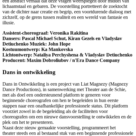
een abstract verhaal dat deze vragen weerspiegelt door middel van
lichaamstaal en gebaren. De voorstelling portretteert de zoektocht
van de dichter naar creatie en begrip, een voortdurende dialoog met
zichzelf, op de grens tussen realiteit en een wereld van fantasie en
illusie.
Assistent-choreograaf: Veronika Rakitina
Dansers: Pascal Michael Schut, Kiran Gezels en Vladyslav
Detiuchenko Muziek: John Hope
Kostuumontwerp: Ka Mankovska
Lichtontwerp: Nataliya Perchyshena & Vladyslav Detiuchenko
Producent: Maxim Dobroliubov / n'Era Dance Company
Dans in ontwikkeling
Dans in Ontwikkeling is een project van Liat Magnezy (Magnezy
Dance Productions), in samenwerking met Theater aan de Schie,
met als doel een ondersteunend platform te generen voor
beginnende choreografen om hen te begeleiden in hun eerste
stappen naar een onafhankelijke professionele status. Dit platform
voorziet zowel in de begeleiding als de faciliteiten voor
choreografen om een nieuwe dansvoorstelling te ontwikkelen en de
plek om het te presenteren.
Naast deze nieuw gemaakte voorstelling, programmeert het
theater steeds een al bestaand stuk van een beginnende professionele