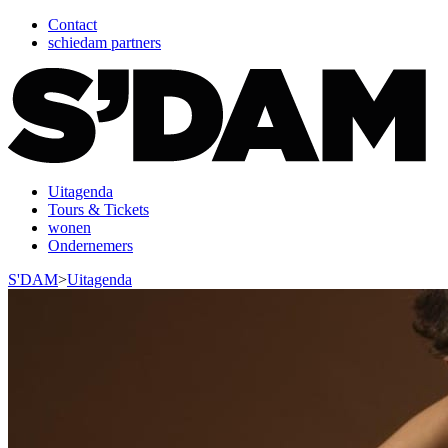
Contact
schiedam partners
Uitagenda
Tours & Tickets
wonen
Ondernemers
S'DAM
>
Uitagenda