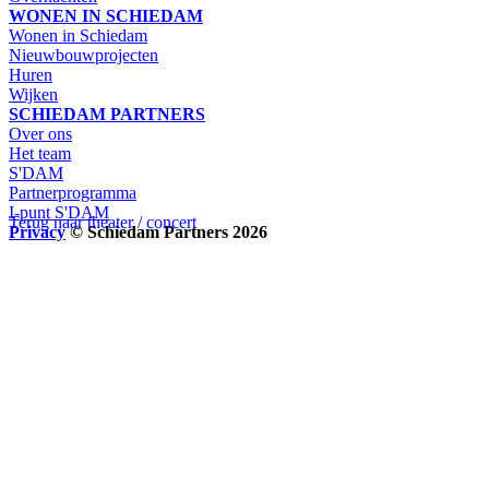
WONEN IN SCHIEDAM
Wonen in Schiedam
Nieuwbouwprojecten
Huren
Wijken
SCHIEDAM PARTNERS
Over ons
Het team
S'DAM
Partnerprogramma
I-punt S'DAM
Terug naar theater / concert
Privacy
© Schiedam Partners 2026