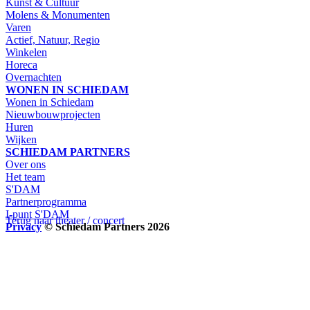
Kunst & Cultuur
Molens & Monumenten
Varen
Actief, Natuur, Regio
Winkelen
Horeca
Overnachten
WONEN IN SCHIEDAM
Wonen in Schiedam
Nieuwbouwprojecten
Huren
Wijken
SCHIEDAM PARTNERS
Over ons
Het team
S'DAM
Partnerprogramma
I-punt S'DAM
Terug naar theater / concert
Privacy
© Schiedam Partners 2026