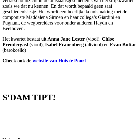
verrassend inzicht in de ontstaansgeschiedenis van het strijkkwartet
zoals we dat nu kennen. En dat wordt bepaald geen saai
geschiedenislesje. Het wordt een heerlijke kennismaking met de
componiste Maddalena Sirmen en haar collega’s Giardini en
Pugnani, de wegbereiders voor onder anderen Haydn en
Beethoven.
Het kwartet bestaat uit
Anna Jane Lester
(viool),
Chloe
Prendergast
(viool),
Isabel Franenberg
(altviool) en
Evan Buttar
(barokcello)
Check ook de
website van Huis te Poort
S'DAM TIPT!