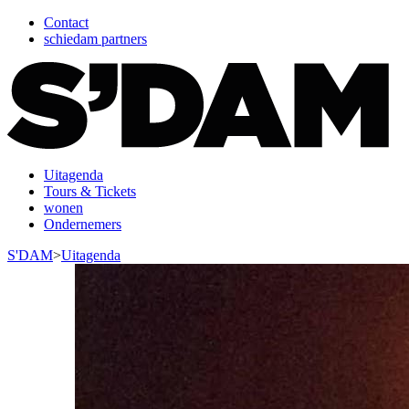
Contact
schiedam partners
Uitagenda
Tours & Tickets
wonen
Ondernemers
S'DAM
>
Uitagenda