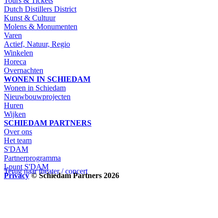
Tours & Tickets
Dutch Distillers District
Kunst & Cultuur
Molens & Monumenten
Varen
Actief, Natuur, Regio
Winkelen
Horeca
Overnachten
WONEN IN SCHIEDAM
Wonen in Schiedam
Nieuwbouwprojecten
Huren
Wijken
SCHIEDAM PARTNERS
Over ons
Het team
S'DAM
Partnerprogramma
I-punt S'DAM
Terug naar theater / concert
Privacy
© Schiedam Partners 2026