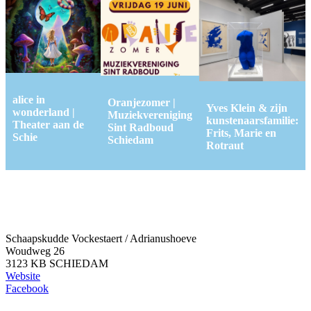
alice in
Oranjezomer |
Yves Klein & zijn
wonderland |
Muziekvereniging
kunstenaarsfamilie:
Theater aan de
Sint Radboud
Frits, Marie en
Schie
Schiedam
Rotraut
Schaapskudde Vockestaert / Adrianushoeve
Woudweg 26
3123 KB SCHIEDAM
Website
Facebook