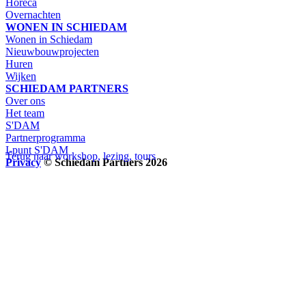
Horeca
Overnachten
WONEN IN SCHIEDAM
Wonen in Schiedam
Nieuwbouwprojecten
Huren
Wijken
SCHIEDAM PARTNERS
Over ons
Het team
S'DAM
Partnerprogramma
I-punt S'DAM
Terug naar workshop, lezing, tours
Privacy
© Schiedam Partners 2026