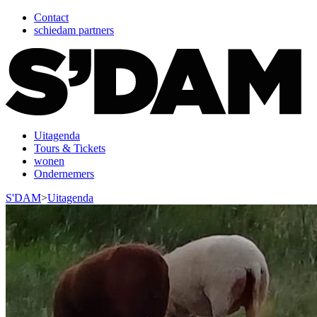
Contact
schiedam partners
Uitagenda
Tours & Tickets
wonen
Ondernemers
S'DAM
>
Uitagenda