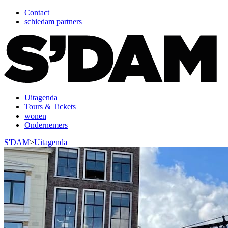
Contact
schiedam partners
Uitagenda
Tours & Tickets
wonen
Ondernemers
S'DAM
>
Uitagenda