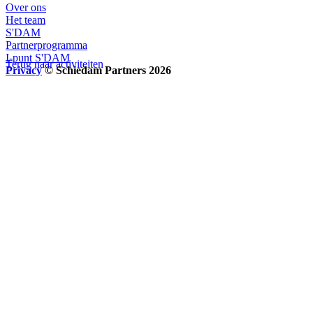
Over ons
Het team
S'DAM
Partnerprogramma
I-punt S'DAM
Terug naar activiteiten
Privacy
© Schiedam Partners 2026