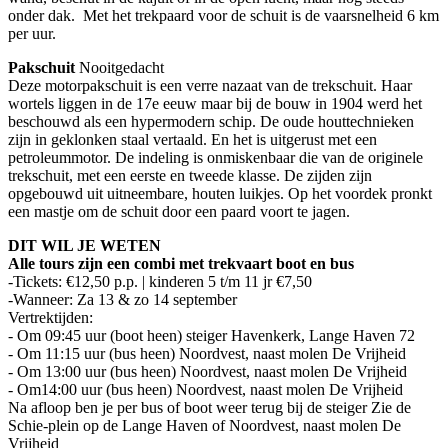
onder dak. Met het trekpaard voor de schuit is de vaarsnelheid 6 km
per uur.
Pakschuit
Nooitgedacht
Deze motorpakschuit is een verre nazaat van de trekschuit. Haar
wortels liggen in de 17e eeuw maar bij de bouw in 1904 werd het
beschouwd als een hypermodern schip. De oude houttechnieken
zijn in geklonken staal vertaald. En het is uitgerust met een
petroleummotor. De indeling is onmiskenbaar die van de originele
trekschuit, met een eerste en tweede klasse. De zijden zijn
opgebouwd uit uitneembare, houten luikjes. Op het voordek pronkt
een mastje om de schuit door een paard voort te jagen.
DIT WIL JE WETEN
Alle tours zijn een combi met trekvaart boot en bus
-Tickets: €12,50 p.p. | kinderen 5 t/m 11 jr €7,50
-Wanneer: Za 13 & zo 14 september
Vertrektijden:
- Om 09:45 uur (boot heen) steiger Havenkerk, Lange Haven 72
- Om 11:15 uur (bus heen) Noordvest, naast molen De Vrijheid
- Om 13:00 uur (bus heen) Noordvest, naast molen De Vrijheid
- Om14:00 uur (bus heen) Noordvest, naast molen De Vrijheid
Na afloop ben je per bus of boot weer terug bij de steiger Zie de
Schie-plein op de Lange Haven of Noordvest, naast molen De
Vrijheid