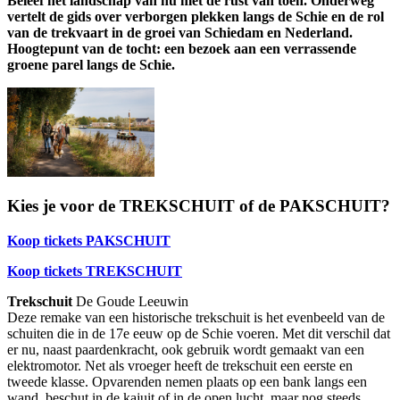
Beleef het landschap van nu met de rust van toen. Onderweg
vertelt de gids over verborgen plekken langs de Schie en de rol
van de trekvaart in de groei van Schiedam en Nederland.
Hoogtepunt van de tocht: een bezoek aan een verrassende
groene parel langs de Schie.
Kies je voor de TREKSCHUIT of de PAKSCHUIT?
Koop tickets PAKSCHUIT
Koop tickets TREKSCHUIT
Trekschuit
De Goude Leeuwin
Deze remake van een historische trekschuit is het evenbeeld van de
schuiten die in de 17e eeuw op de Schie voeren. Met dit verschil dat
er nu, naast paardenkracht, ook gebruik wordt gemaakt van een
elektromotor. Net als vroeger heeft de trekschuit een eerste en
tweede klasse. Opvarenden nemen plaats op een bank langs een
wand, beschut in de kajuit of in de open lucht, maar nog steeds