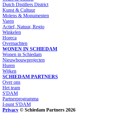
Dutch Distillers District
Kunst & Cultuur
Molens & Monumenten
Varen
Actief, Natuur, Regio
Winkelen
Horeca
Overnachten
WONEN IN SCHIEDAM
Wonen in Schiedam
Nieuwbouwprojecten
Huren
Wijken
SCHIEDAM PARTNERS
Over ons
Het team
S'DAM
Partnerprogramma
I-punt S'DAM
Privacy
© Schiedam Partners 2026