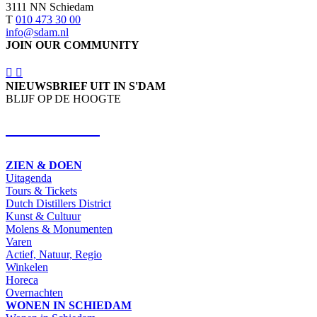
3111 NN Schiedam
T
010 473 30 00
info@sdam.nl
JOIN OUR COMMUNITY
NIEUWSBRIEF UIT IN S'DAM
BLIJF OP DE HOOGTE
SCHRIJF IN
ZIEN & DOEN
Uitagenda
Tours & Tickets
Dutch Distillers District
Kunst & Cultuur
Molens & Monumenten
Varen
Actief, Natuur, Regio
Winkelen
Horeca
Overnachten
WONEN IN SCHIEDAM