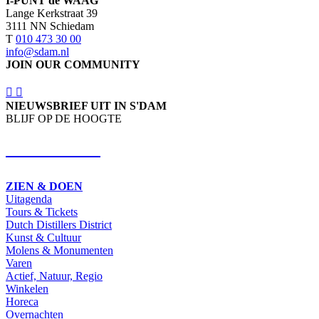
I-PUNT de WAAG
Lange Kerkstraat 39
3111 NN Schiedam
T
010 473 30 00
info@sdam.nl
JOIN OUR COMMUNITY
NIEUWSBRIEF UIT IN S'DAM
BLIJF OP DE HOOGTE
SCHRIJF IN
ZIEN & DOEN
Uitagenda
Tours & Tickets
Dutch Distillers District
Kunst & Cultuur
Molens & Monumenten
Varen
Actief, Natuur, Regio
Winkelen
Horeca
Overnachten