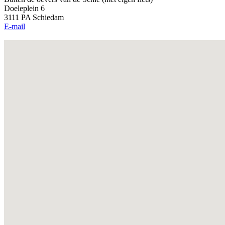
Doeleplein 6
3111 PA Schiedam
E-mail