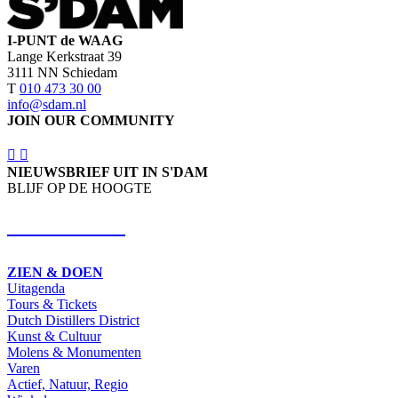
I-PUNT de WAAG
Lange Kerkstraat 39
3111 NN Schiedam
T
010 473 30 00
info@sdam.nl
JOIN OUR COMMUNITY
NIEUWSBRIEF UIT IN S'DAM
BLIJF OP DE HOOGTE
SCHRIJF IN
ZIEN & DOEN
Uitagenda
Tours & Tickets
Dutch Distillers District
Kunst & Cultuur
Molens & Monumenten
Varen
Actief, Natuur, Regio