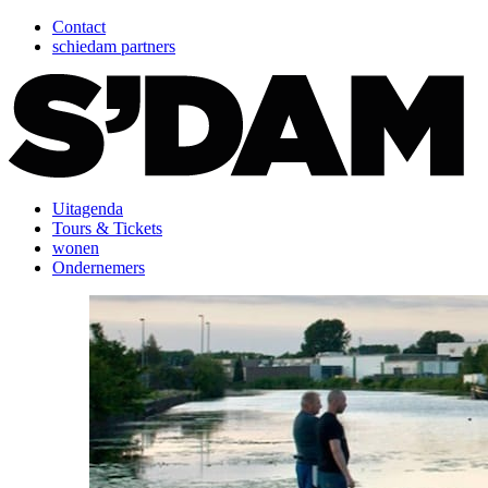
Contact
schiedam partners
Uitagenda
Tours & Tickets
wonen
Ondernemers