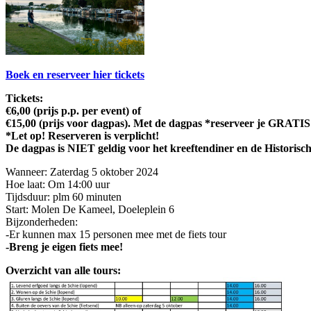
Boek en reserveer hier tickets
Tickets:
€6,00 (prijs p.p. per event) of
€15,00 (prijs voor dagpas). Met de dagpas *reserveer je GRATIS v
*Let op! Reserveren is verplicht!
De dagpas is NIET geldig voor het kreeftendiner en de Historisc
Wanneer: Zaterdag 5 oktober 2024
Hoe laat: Om 14:00 uur
Tijdsduur: plm 60 minuten
Start: Molen De Kameel, Doeleplein 6
Bijzonderheden:
-Er kunnen max 15 personen mee met de fiets tour
-Breng je eigen fiets mee!
Overzicht van alle tours: