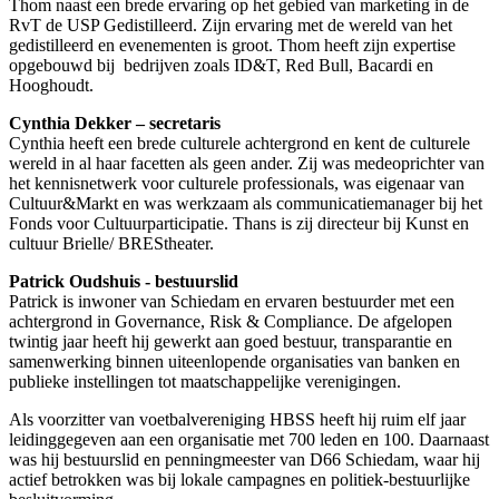
Thom naast een brede ervaring op het gebied van marketing in de
RvT de USP Gedistilleerd. Zijn ervaring met de wereld van het
gedistilleerd en evenementen is groot. Thom heeft zijn expertise
opgebouwd bij bedrijven zoals ID&T, Red Bull, Bacardi en
Hooghoudt.
Cynthia Dekker – secretaris
Cynthia heeft een brede culturele achtergrond en kent de culturele
wereld in al haar facetten als geen ander. Zij was medeoprichter van
het kennisnetwerk voor culturele professionals, was eigenaar van
Cultuur&Markt en was werkzaam als communicatiemanager bij het
Fonds voor Cultuurparticipatie. Thans is zij directeur bij Kunst en
cultuur Brielle/ BREStheater.
Patrick Oudshuis - bestuurslid
Patrick is inwoner van Schiedam en ervaren bestuurder met een
achtergrond in Governance, Risk & Compliance. De afgelopen
twintig jaar heeft hij gewerkt aan goed bestuur, transparantie en
samenwerking binnen uiteenlopende organisaties van banken en
publieke instellingen tot maatschappelijke verenigingen.
Als voorzitter van voetbalvereniging HBSS heeft hij ruim elf jaar
leidinggegeven aan een organisatie met 700 leden en 100. Daarnaast
was hij bestuurslid en penningmeester van D66 Schiedam, waar hij
actief betrokken was bij lokale campagnes en politiek-bestuurlijke