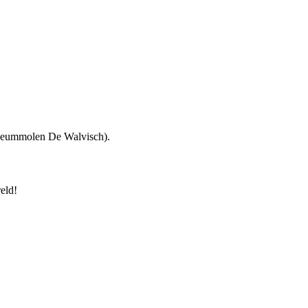
useummolen De Walvisch).
eld!