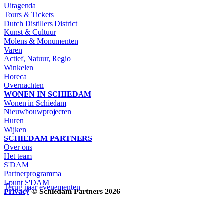
Uitagenda
Tours & Tickets
Dutch Distillers District
Kunst & Cultuur
Molens & Monumenten
Varen
Actief, Natuur, Regio
Winkelen
Horeca
Overnachten
WONEN IN SCHIEDAM
Wonen in Schiedam
Nieuwbouwprojecten
Huren
Wijken
SCHIEDAM PARTNERS
Over ons
Het team
S'DAM
Partnerprogramma
I-punt S'DAM
Terug naar evenementen
Privacy
© Schiedam Partners 2026