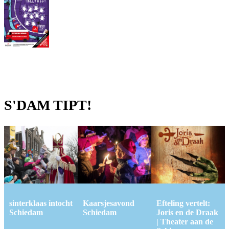
S'DAM TIPT!
sinterklaas intocht
Kaarsjesavond
Efteling vertelt:
Schiedam
Schiedam
Joris en de Draak
| Theater aan de