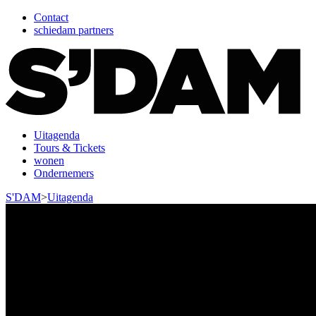
Contact
schiedam partners
Uitagenda
Tours & Tickets
wonen
Ondernemers
S'DAM
>
Uitagenda