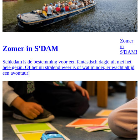
Zomer
in
Zomer in S'DAM
S'DAM!
Schiedam is dé bestemming voor een fantastisch dagje uit met het
hele gezin. Of het nu stralend weer is of wat minder, er wacht altijd
een avontuur!