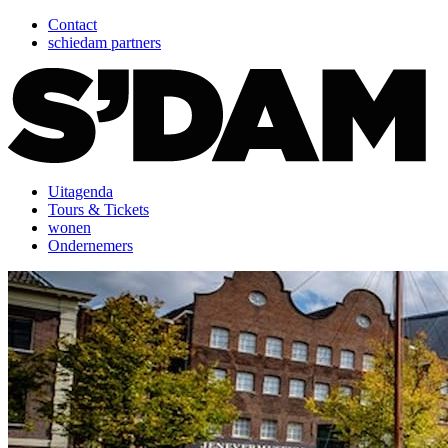
Contact
schiedam partners
Uitagenda
Tours & Tickets
wonen
Ondernemers